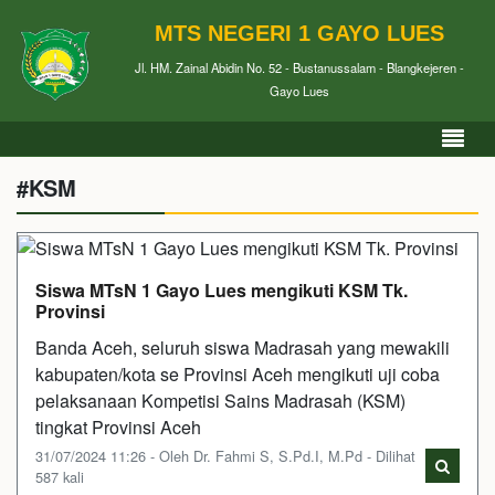
MTS NEGERI 1 GAYO LUES
Jl. HM. Zainal Abidin No. 52 - Bustanussalam - Blangkejeren -
Gayo Lues
#KSM
Siswa MTsN 1 Gayo Lues mengikuti KSM Tk.
Provinsi
Banda Aceh, seluruh siswa Madrasah yang mewakili
kabupaten/kota se Provinsi Aceh mengikuti uji coba
pelaksanaan Kompetisi Sains Madrasah (KSM)
tingkat Provinsi Aceh
31/07/2024 11:26 - Oleh Dr. Fahmi S, S.Pd.I, M.Pd - Dilihat
587 kali