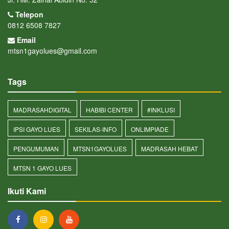
Telepon
0812 6508 7827
Email
mtsn1gayolues@gmail.com
Tags
MADRASAHDIGITAL
HABIBI CENTER
#INKLUSI
IPSI GAYO LUES
SEKILAS-INFO
ONLIMPIADE
PENGUMUMAN
MTSN1GAYOLUES
MADRASAH HEBAT
MTSN 1 GAYO LUES
Ikuti Kami