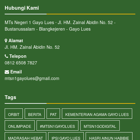
Hubungi Kami
MTs Negeri 1 Gayo Lues ⋅ Jl. HM. Zainal Abidin No. 52 -
Bustanussalam - Blangkejeren - Gayo Lues
Alamat
Jl. HM. Zainal Abidin No. 52
Telepon
0812 6508 7827
Email
mtsn1gayolues@gmail.com
Tags
ORBIT
BERITA
PAT
KEMENTERIAN AGAMA GAYO LUES
ONLIMPIADE
#MTSN1GAYOLUES
MTSN1GODIGITAL
MADRASAH HEBAT
IPSI GAYO LUES
HASRI AINUN HABIBIE