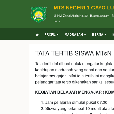
MTS NEGERI 1 GAYO L
Jl. HM. Zainal Abidin No. 52 - Bustanussalam - 
Lues
PROFIL
MADRASAH
BERITA
TATA TERTIB SISWA MTsN
Tata tertib ini dibuat untuk mengatur kegia
kehidupan madrasah yang sehat dan santun
belajar mengajar . sifat tata tertib ini me
pelanggar tata tertib dikenakan sanksi ses
KEGIATAN BELAJAR MENGAJAR ( KBM
Jam pelajaran dimulai pukul 07.20
Siswa yang terlambat 10 menit atau l