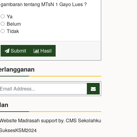
gambaran tentang MTsN 1 Gayo Lues ?
Ya
Belum
Tidak
Submit
Hasil
erlangganan
lan