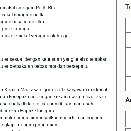
T
memakai seragam Putih-Biru.
makai seragam batik.
ragam busana muslim.
agam olahraga.
 harus memakai seragam olahraga.
uler sesuai dengan ketentuan yang telah ditetapkan.
kuler berpakaian bebas rapi dan bersepatu.
a Kepala Madrasah, guru, serta karyawan madrasah.
a dan kesepakatan dengan sesama warga madrasah.
A
sah baik di dalam maupun di luar madrasah.
iberikan Bapak / Ibu guru.
da motor harus menempatkan sepeda atau sepeda
ilengkapi dengan pengaman.