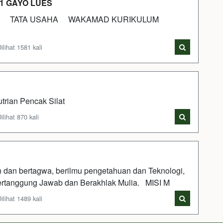
1 GAYO LUES
TATA USAHA WAKAMAD KURIKULUM
lihat 1581 kali
trian Pencak Silat
lihat 870 kali
 dan bertagwa, berilmu pengetahuan dan Teknologi,
Bertanggung Jawab dan Berakhlak Mulia. MISI M
lihat 1489 kali