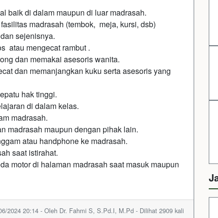
inal baik di dalam maupun di luar madrasah.
asilitas madrasah (tembok, meja, kursi, dsb)
 dan sejenisnya.
os atau mengecat rambut .
rong dan memakai asesoris wanita.
gecat dan memanjangkan kuku serta asesoris yang
patu hak tinggi.
ajaran di dalam kelas.
jam madrasah.
an madrasah maupun dengan pihak lain.
nggam atau handphone ke madrasah.
h saat istirahat.
peda motor di halaman madrasah saat masuk maupun
J
06/2024 20:14 - Oleh Dr. Fahmi S, S.Pd.I, M.Pd - Dilihat 2909 kali