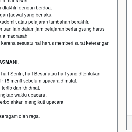
pala madrasah.
n diakhiri dengan berdoa.
gan jadwal yang berlaku.
kademik atau pelajaran tambahan berakhir.
erluan lain dalam jam pelajaran berlangsung harus
pala madrasah.
/ karena sesuatu hal harus memberi surat keterangan
ASMANI.
ari Senin, hari Besar atau hari yang ditentukan
ir 15 menit sebelum upacara dimulai.
ertib dan khidmat.
ngkap waktu upacara .
perbolehkan mengikuti upacara.
seragam olah raga.