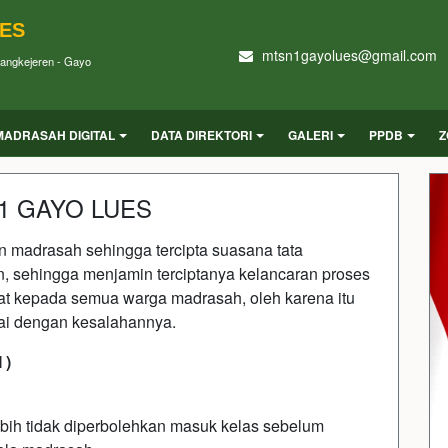
UES
mtsn1gayolues@gmail.com
Blangkejeren - Gayo
MADRASAH DIGITAL
DATA DIREKTORI
GALERI
PPDB
Z
 1 GAYO LUES
tan madrasah sehingga tercipta suasana tata
, sehingga menjamin terciptanya kelancaran proses
ngikat kepada semua warga madrasah, oleh karena itu
uai dengan kesalahannya.
 )
ebih tidak diperbolehkan masuk kelas sebelum