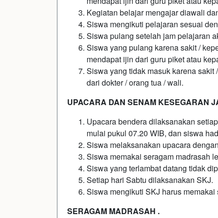
mendapat ijin dari guru piket atau ke
Kegiatan belajar mengajar diawali da
Siswa mengikuti pelajaran sesuai den
Siswa pulang setelah jam pelajaran a
Siswa yang pulang karena sakit / kep
mendapat ijin dari guru piket atau ke
Siswa yang tidak masuk karena sakit 
dari dokter / orang tua / wali.
UPACARA DAN SENAM KESEGARAN J
Upacara bendera dilaksanakan setiap h
mulai pukul 07.20 WIB, dan siswa had
Siswa melaksanakan upacara dengan t
Siswa memakai seragam madrasah le
Siswa yang terlambat datang tidak di
Setiap hari Sabtu dilaksanakan SKJ.
Siswa mengikuti SKJ harus memakai 
SERAGAM MADRASAH .